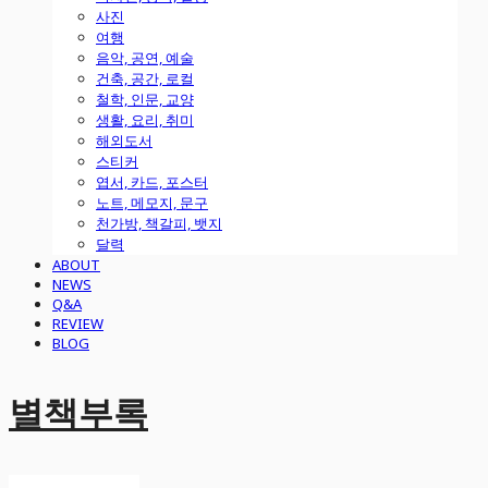
사진
여행
음악, 공연, 예술
건축, 공간, 로컬
철학, 인문, 교양
생활, 요리, 취미
해외도서
스티커
엽서, 카드, 포스터
노트, 메모지, 문구
천가방, 책갈피, 뱃지
달력
ABOUT
NEWS
Q&A
REVIEW
BLOG
별책부록