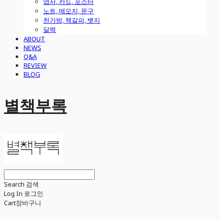
엽서, 카드, 포스터
노트, 메모지, 문구
천가방, 책갈피, 뱃지
달력
ABOUT
NEWS
Q&A
REVIEW
BLOG
별책부록
Search
검색
Log In
로그인
Cart
장바구니