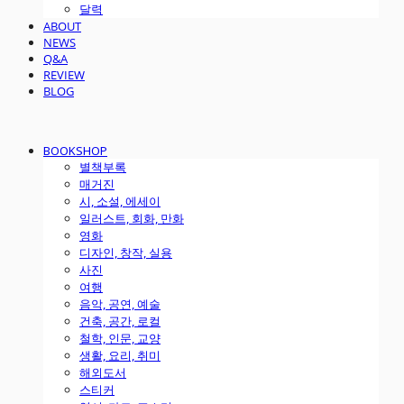
달력
ABOUT
NEWS
Q&A
REVIEW
BLOG
BOOKSHOP
별책부록
매거진
시, 소설, 에세이
일러스트, 회화, 만화
영화
디자인, 창작, 실용
사진
여행
음악, 공연, 예술
건축, 공간, 로컬
철학, 인문, 교양
생활, 요리, 취미
해외도서
스티커