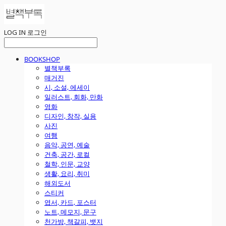
LOG IN
로그인
BOOKSHOP
별책부록
매거진
시, 소설, 에세이
일러스트, 회화, 만화
영화
디자인, 창작, 실용
사진
여행
음악, 공연, 예술
건축, 공간, 로컬
철학, 인문, 교양
생활, 요리, 취미
해외도서
스티커
엽서, 카드, 포스터
노트, 메모지, 문구
천가방, 책갈피, 뱃지